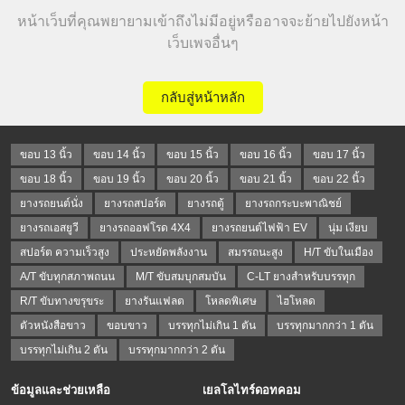
หน้าเว็บที่คุณพยายามเข้าถึงไม่มีอยู่หรืออาจจะย้ายไปยังหน้า
เว็บเพจอื่นๆ
กลับสู่หน้าหลัก
ขอบ 13 นิ้ว
ขอบ 14 นิ้ว
ขอบ 15 นิ้ว
ขอบ 16 นิ้ว
ขอบ 17 นิ้ว
ขอบ 18 นิ้ว
ขอบ 19 นิ้ว
ขอบ 20 นิ้ว
ขอบ 21 นิ้ว
ขอบ 22 นิ้ว
ยางรถยนต์นั่ง
ยางรถสปอร์ต
ยางรถตู้
ยางรถกระบะพาณิชย์
ยางรถเอสยูวี
ยางรถออฟโรด 4X4
ยางรถยนต์ไฟฟ้า EV
นุ่ม เงียบ
สปอร์ต ความเร็วสูง
ประหยัดพลังงาน
สมรรถนะสูง
H/T ขับในเมือง
A/T ขับทุกสภาพถนน
M/T ขับสมบุกสมบัน
C-LT ยางสำหรับบรรทุก
R/T ขับทางขรุขระ
ยางรันแฟลต
โหลดพิเศษ
ไฮโหลด
ตัวหนังสือขาว
ขอบขาว
บรรทุกไม่เกิน 1 ตัน
บรรทุกมากกว่า 1 ตัน
บรรทุกไม่เกิน 2 ตัน
บรรทุกมากกว่า 2 ตัน
ข้อมูลและช่วยเหลือ
เยลโลไทร์ดอทคอม