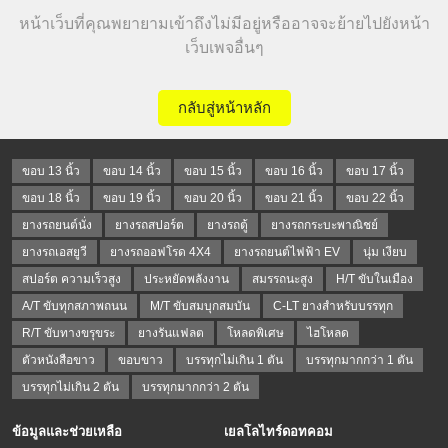
หน้าเว็บที่คุณพยายามเข้าถึงไม่มีอยู่หรืออาจจะย้ายไปยังหน้า
เว็บเพจอื่นๆ
กลับสู่หน้าหลัก
ขอบ 13 นิ้ว
ขอบ 14 นิ้ว
ขอบ 15 นิ้ว
ขอบ 16 นิ้ว
ขอบ 17 นิ้ว
ขอบ 18 นิ้ว
ขอบ 19 นิ้ว
ขอบ 20 นิ้ว
ขอบ 21 นิ้ว
ขอบ 22 นิ้ว
ยางรถยนต์นั่ง
ยางรถสปอร์ต
ยางรถตู้
ยางรถกระบะพาณิชย์
ยางรถเอสยูวี
ยางรถออฟโรด 4X4
ยางรถยนต์ไฟฟ้า EV
นุ่ม เงียบ
สปอร์ต ความเร็วสูง
ประหยัดพลังงาน
สมรรถนะสูง
H/T ขับในเมือง
A/T ขับทุกสภาพถนน
M/T ขับสมบุกสมบัน
C-LT ยางสำหรับบรรทุก
R/T ขับทางขรุขระ
ยางรันแฟลต
โหลดพิเศษ
ไฮโหลด
ตัวหนังสือขาว
ขอบขาว
บรรทุกไม่เกิน 1 ตัน
บรรทุกมากกว่า 1 ตัน
บรรทุกไม่เกิน 2 ตัน
บรรทุกมากกว่า 2 ตัน
ข้อมูลและช่วยเหลือ
เยลโลไทร์ดอทคอม